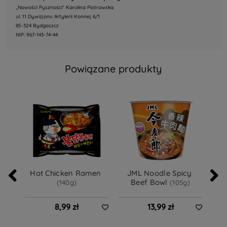
,,Nowości Pyszności" Karolina Piotrowska
ul. 11 Dywizjonu Artylerii Konnej 6/1
85-324 Bydgoszcz
NIP: 967-143-74-44
Powiązane produkty
Hot Chicken Ramen 
JML Noodle Spicy 
JML
Beef Bowl 
(140g)
(105g)
8,99 zł
13,99 zł