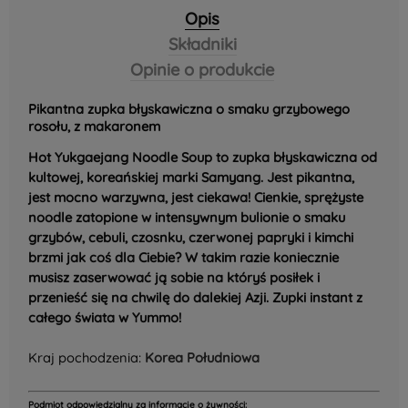
Opis
Składniki
Opinie o produkcie
Pikantna zupka błyskawiczna o smaku grzybowego
rosołu, z makaronem
Hot Yukgaejang Noodle Soup to zupka błyskawiczna od
kultowej, koreańskiej marki Samyang. Jest pikantna,
jest mocno warzywna, jest ciekawa! Cienkie, sprężyste
noodle zatopione w intensywnym bulionie o smaku
grzybów, cebuli, czosnku, czerwonej papryki i kimchi
brzmi jak coś dla Ciebie? W takim razie koniecznie
musisz zaserwować ją sobie na któryś posiłek i
przenieść się na chwilę do dalekiej Azji. Zupki instant z
całego świata w Yummo!
Kraj pochodzenia:
Korea Południowa
Podmiot odpowiedzialny za informacje o żywności: