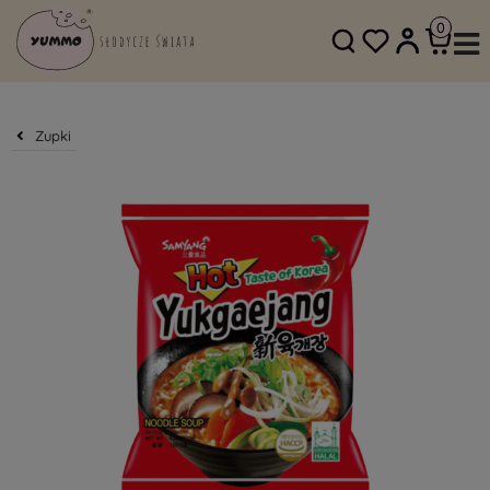
SKLEP@YUMMO.PL
782 054 219
Zupki