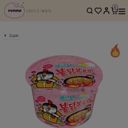
SKLEP@YUMMO.PL
782 054 219
Zupki