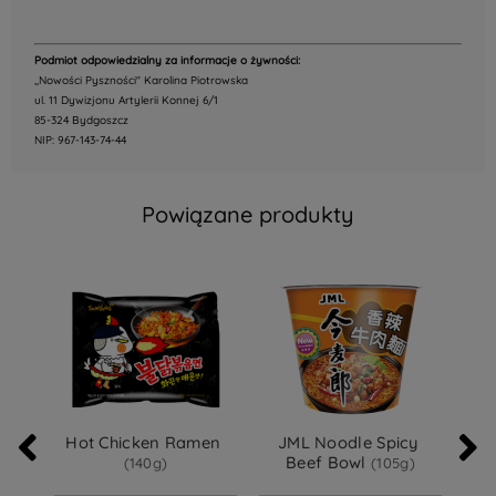
Podmiot odpowiedzialny za informacje o żywności:
,,Nowości Pyszności" Karolina Piotrowska
ul. 11 Dywizjonu Artylerii Konnej 6/1
85-324 Bydgoszcz
NIP: 967-143-74-44
Powiązane produkty
Hot Chicken Ramen 
JML Noodle Spicy 
JML
Beef Bowl 
(140g)
(105g)