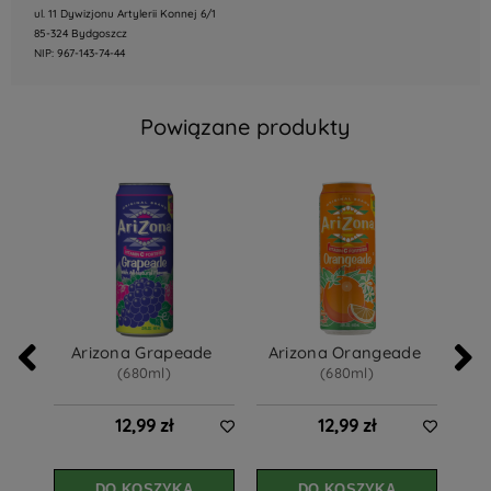
ul. 11 Dywizjonu Artylerii Konnej 6/1
85-324 Bydgoszcz
NIP: 967-143-74-44
Powiązane produkty
Arizona Grapeade 
Arizona Orangeade 
Ari
(680ml)
(680ml)
12,99 zł
12,99 zł
DO KOSZYKA
DO KOSZYKA