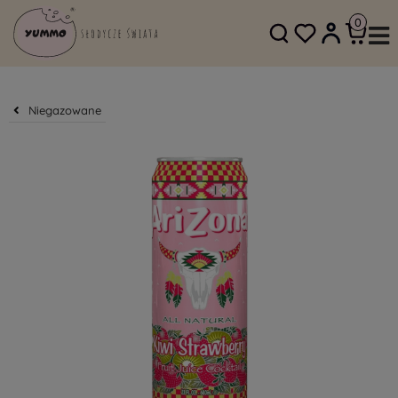
SKLEP@YUMMO.PL
782 054 219
Niegazowane