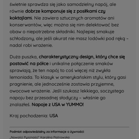
świetnie sprawdza się jako samodzielny napój, ale
równie
dobrze komponuje się z posiłkami czy
koktajlam
i. Nie zawiera sztucznych aromatów ani
konserwantów, więc można się nim delektować bez
obaw o niepotrzebne składniki. Najlepiej smakuje
schłodzony, ale jeśli akurat nie masz lodówki pod ręką –
nadal robi wrażenie.
Duża puszka,
charakterystyczny design, który chce się
postawić na półce
i unikalne połączenie smaków
sprawiają, że ten napój to coś więcej niż zwykła
lemoniada. To klasyk w amerykańskim stylu, który gasi
pragnienie, ale jednocześnie zostawia przyjemne,
owocowe wrażenie. Jeśli szukasz lekkiego, soczystego
napoju bez przesadnej słodyczy – właśnie go
znalazłeś.
Napoje z USA w YUMMO!
Kraj pochodzenia:
USA
Podmiot odpowiedzialny za informacje o żywności:
,,Nowości Pyszności" Karolina Piotrowska