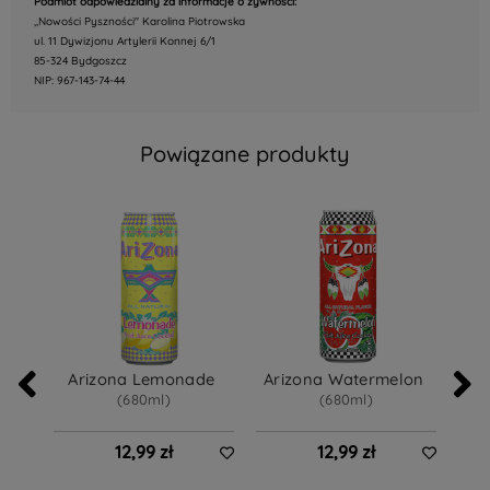
Podmiot odpowiedzialny za informacje o żywności:
,,Nowości Pyszności" Karolina Piotrowska
ul. 11 Dywizjonu Artylerii Konnej 6/1
85-324 Bydgoszcz
NIP: 967-143-74-44
Powiązane produkty
Arizona Lemonade 
Arizona Watermelon 
A
(680ml)
(680ml)
12,99 zł
12,99 zł