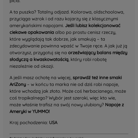
picia.
A ta puszka? Totalny odjazd. Kolorowa, oldschoolowa,
przyciąga wzrok i od razu kojarzy się z klasycznymi
amerykańskimi napojami.
Jeśli lubisz kolekcjonować
ciekawe opakowania
albo po prostu cenisz rzeczy,
które wyglądają tak dobrze, jak smakują – ta
zdecydowanie powinna wpaść w Twoje ręce. A jak już ją
otworzysz, przygotuj się na
orzeźwiający balans między
słodyczą a kwaskowatością
, który robi robotę
niezależnie od okazji.
A jeśli masz ochotę na więcej,
sprawdź też inne smaki
AriZony
– w końcu ta marka nie od dziś robi napoje,
które wchodzą jak złoto. Może coś herbacianego, może
coś tropikalnego? Wybór jest szeroki, więc kto wie,
może właśnie trafisz na swój nowy ulubiony?
Napoje z
Ameryki w YUMMO!
Kraj pochodzenia:
USA