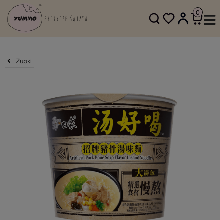
SKLEP@YUMMO.PL
782 054 219
Zupki