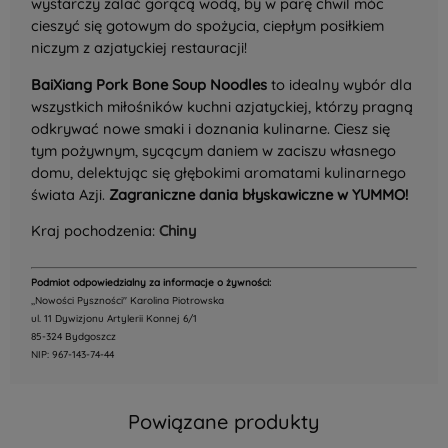
wystarczy zalać gorącą wodą, by w parę chwil móc
cieszyć się gotowym do spożycia, ciepłym posiłkiem
niczym z azjatyckiej restauracji!
BaiXiang Pork Bone Soup Noodles
to idealny wybór dla
wszystkich miłośników kuchni azjatyckiej, którzy pragną
odkrywać nowe smaki i doznania kulinarne. Ciesz się
tym pożywnym, sycącym daniem w zaciszu własnego
domu, delektując się głębokimi aromatami kulinarnego
świata Azji.
Zagraniczne dania błyskawiczne w YUMMO!
Kraj pochodzenia:
Chiny
Podmiot odpowiedzialny za informacje o żywności:
,,Nowości Pyszności" Karolina Piotrowska
ul. 11 Dywizjonu Artylerii Konnej 6/1
85-324 Bydgoszcz
NIP: 967-143-74-44
Powiązane produkty