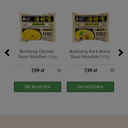
BaiXiang Chicken 
BaiXiang Pork Bone 
 BaiXiang Spicy Beef 
Soup Noodles 
Soup Noodles 
S
(111g)
(113g)
7,99 zł
7,99 zł
DO KOSZYKA
DO KOSZYKA