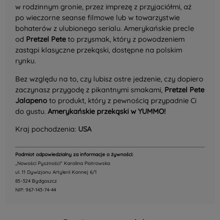
w rodzinnym gronie, przez imprezę z przyjaciółmi, aż
po wieczorne seanse filmowe lub w towarzystwie
bohaterów z ulubionego serialu. Amerykańskie precle
od
Pretzel Pete
to przysmak, który z powodzeniem
zastąpi klasyczne przekąski, dostępne na polskim
rynku.
Bez względu na to, czy lubisz ostre jedzenie, czy dopiero
zaczynasz przygodę z pikantnymi smakami,
Pretzel Pete
Jalapeno
to produkt, który z pewnością przypadnie Ci
do gustu.
Amerykańskie przekąski w YUMMO!
Kraj pochodzenia:
USA
Podmiot odpowiedzialny za informacje o żywności:
,,Nowości Pyszności" Karolina Piotrowska
ul. 11 Dywizjonu Artylerii Konnej 6/1
85-324 Bydgoszcz
NIP: 967-143-74-44