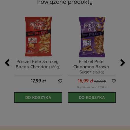
Powiązane produkty
Pretzel Pete Smokey 
Pretzel Pete 
Pr
Bacon Cheddar 
Cinnamon Brown 
Mus
(160g)
Sugar 
(160g)
17,99 zł
16,99 zł
17,99 zł
Najniższa cena 17,99 zł
DO KOSZYKA
DO KOSZYKA