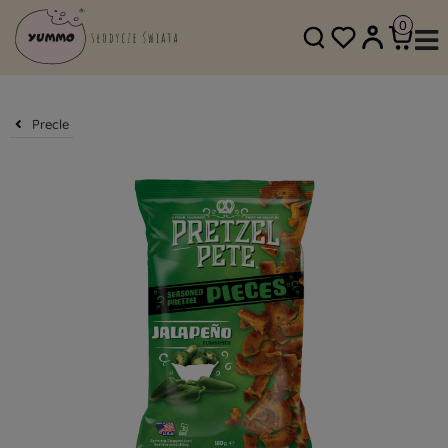
SKLEP@YUMMO.PL
782 054 219
Precle