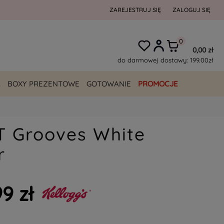
ZAREJESTRUJ SIĘ
ZALOGUJ SIĘ
0,00 zł
do darmowej dostawy:
199.00
zł
A
BOXY PREZENTOWE
GOTOWANIE
PROMOCJE
T Grooves White
r
99 zł