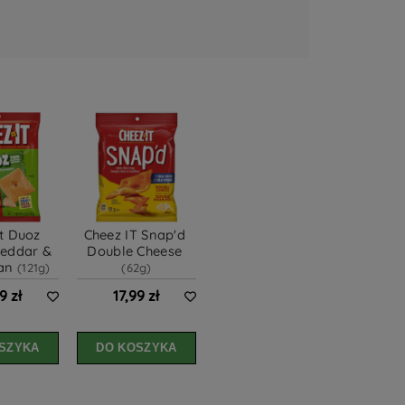
t Duoz 
Cheez IT Snap'd 
eddar & 
Double Cheese 
an 
(121g)
(62g)
9 zł
17,99 zł
SZYKA
DO KOSZYKA