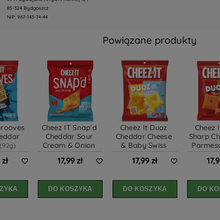
85-324 Bydgoszcz
NIP: 967-143-74-44
Powiązane produkty
Grooves 
Cheez IT Snap'd 
Cheez It Duoz 
Cheez I
eddar 
Cheddar Sour 
Cheddar Cheese 
Sharp Ch
Cream & Onion 
& Baby Swiss 
Parmes
(92g)
(62g)
(122g)
 zł
17,99 zł
17,99 zł
17,9
ZYKA
DO KOSZYKA
DO KOSZYKA
DO KO