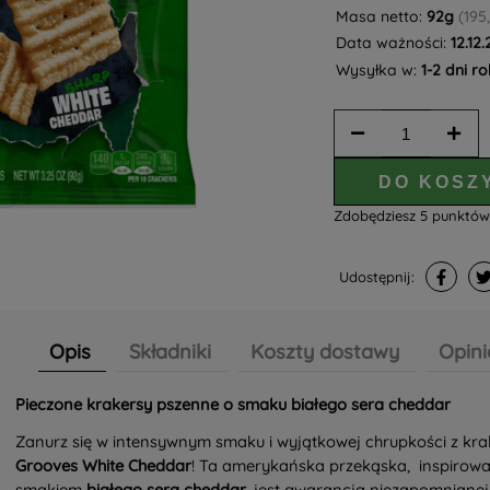
Masa netto:
92g
(195
Data ważności:
12.12
Wysyłka w:
1-2 dni r
DO KOSZ
Zdobędziesz
5
punktó
Udostępnij:
Opis
Składniki
Koszty dostawy
Opini
Pieczone krakersy pszenne o smaku białego sera cheddar
Zanurz się w intensywnym smaku i wyjątkowej chrupkości z kr
Grooves White Cheddar
! Ta amerykańska przekąska, inspirow
smakiem
białego sera cheddar
, jest gwarancją niezapomnianej