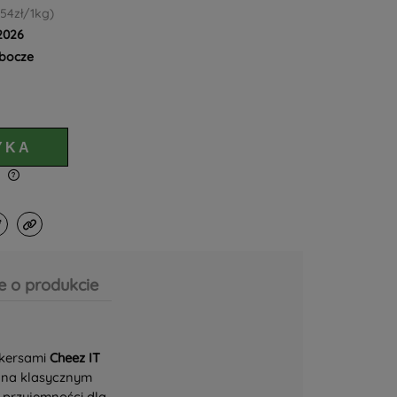
,54zł/1kg)
.2026
obocze
YKA
w
e o produkcie
akersami
Cheez IT
ana klasycznym
 przyjemności dla