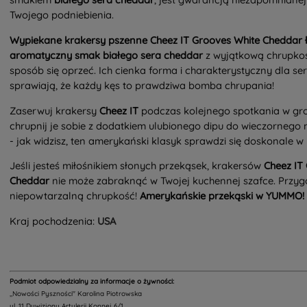
Twojego podniebienia.
Wypiekane krakersy pszenne Cheez IT Grooves White Cheddar 
aromatyczny smak białego sera cheddar
z wyjątkową chrupkośc
sposób się oprzeć. Ich cienka forma i charakterystyczny dla ser
sprawiają, że każdy kęs to prawdziwa bomba chrupania!
Zaserwuj krakersy
Cheez IT
podczas kolejnego spotkania w gro
chrupnij je sobie z dodatkiem ulubionego dipu do wieczorneg
- jak widzisz, ten amerykański klasyk sprawdzi się doskonale w 
Jeśli jesteś miłośnikiem słonych przekąsek, krakersów
Cheez IT
Cheddar
nie może zabraknąć w Twojej kuchennej szafce. Przygo
niepowtarzalną chrupkość!
Amerykańskie przekąski w YUMMO!
Kraj pochodzenia:
USA
Podmiot odpowiedzialny za informacje o żywności:
,,Nowości Pyszności" Karolina Piotrowska
ul. 11 Dywizjonu Artylerii Konnej 6/1