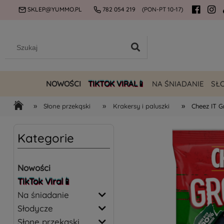
SKLEP@YUMMO.PL
782 054 219
(PON-PT 10-17)
NOWOŚCI
TIKTOK VIRAL📱
NA ŚNIADANIE
SŁ
»
»
»
Słone przekąski
Krakersy i paluszki
Cheez IT 
Kategorie
Nowości
TikTok Viral📱
Na śniadanie
Słodycze
Słone przekąski