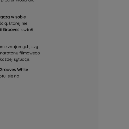
łączą w sobie
ią, której nie
ii
Grooves
kształt
nie znajomych, czy
o maratonu filmowego
każdej sytuacji.
 Grooves White
tuj się na