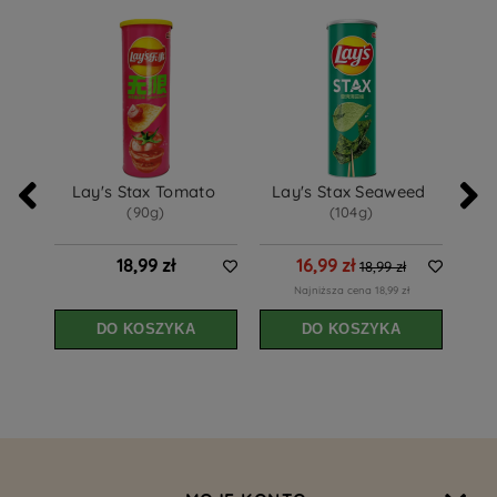
Lay's Stax Tomato 
Lay's Stax Seaweed 
La
(90g)
(104g)
18,99 zł
16,99 zł
18,99 zł
Najniższa cena 18,99 zł
DO KOSZYKA
DO KOSZYKA