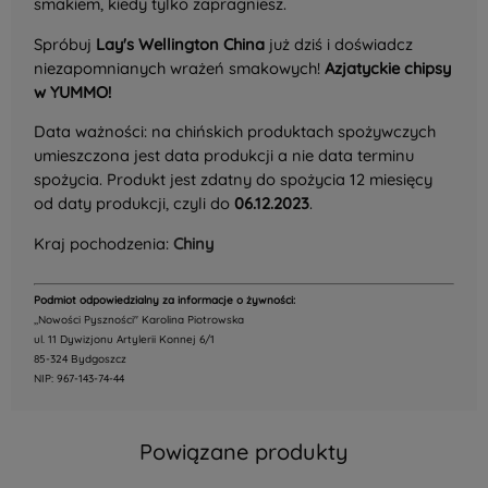
smakiem, kiedy tylko zapragniesz.
Spróbuj
Lay's Wellington China
już dziś i doświadcz
niezapomnianych wrażeń smakowych!
Azjatyckie chipsy
w YUMMO!
Data ważności: na chińskich produktach spożywczych
umieszczona jest data produkcji a nie data terminu
spożycia. Produkt jest zdatny do spożycia 12 miesięcy
od daty produkcji, czyli do
06.12.2023
.
Kraj pochodzenia:
Chiny
Podmiot odpowiedzialny za informacje o żywności:
,,Nowości Pyszności" Karolina Piotrowska
ul. 11 Dywizjonu Artylerii Konnej 6/1
85-324 Bydgoszcz
NIP: 967-143-74-44
Powiązane produkty