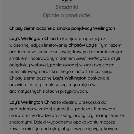
Składniki
Opinie o produkcie
Chipsy ziemniaczane o smaku polędwicy Wellington
Lay's Wellington China
to kolejna propozycja z
wiosennej edycji limitowanej
chipsów Lay's
! Tym razem
producent zaskakuje nas wyjątkowym i aromatycznym
smakiem, inspirowanym daniem
Beef Wellington
, czyli
polędwicy wołowej, panierowanej w warstwę ciasta
naleśnikowego oraz kruchego ciasta francuskiego.
Chipsy ziemniaczane
Lay's Wellington
doskonale
odzwierciedlają smak soczystego mięsa w
aromatycznych ziołach i przyprawach.
Lay's Wellington China
to idealna przekąska do
podjadania w każdej sytuacji — podczas filmowego
maratonu, w drodze do szkoły, pracy czy na imprezie ze
znajomymi. Dzięki wygodnemu opakowaniu możesz
zawsze mieć je pod ręką, aby cieszyć się wyjątkowym