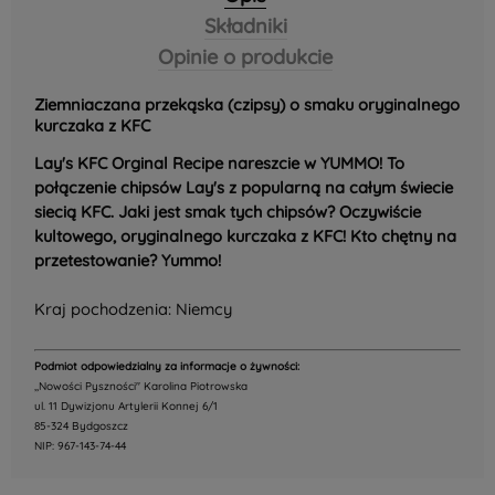
Składniki
Opinie o produkcie
Ziemniaczana przekąska (czipsy) o smaku oryginalnego
kurczaka z KFC
Lay's KFC Orginal Recipe nareszcie w YUMMO! To
połączenie chipsów Lay's z popularną na całym świecie
siecią KFC. Jaki jest smak tych chipsów? Oczywiście
kultowego, oryginalnego kurczaka z KFC! Kto chętny na
przetestowanie? Yummo!
Kraj pochodzenia: Niemcy
Podmiot odpowiedzialny za informacje o żywności:
,,Nowości Pyszności" Karolina Piotrowska
ul. 11 Dywizjonu Artylerii Konnej 6/1
85-324 Bydgoszcz
NIP: 967-143-74-44