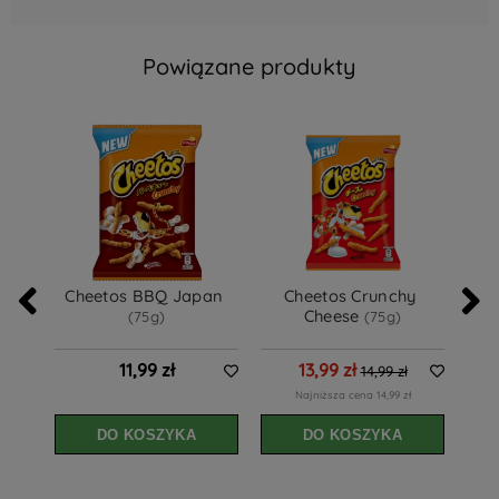
Powiązane produkty
Cheetos BBQ Japan 
Cheetos Crunchy 
Che
Cheese 
(75g)
(75g)
11,99 zł
13,99 zł
14,99 zł
Najniższa cena 14,99 zł
DO KOSZYKA
DO KOSZYKA