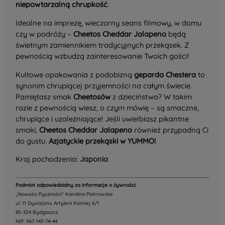
niepowtarzalną chrupkość
.
Idealne na imprezę, wieczorny seans filmowy, w domu
czy w podróży –
Cheetos Cheddar Jalapeno
będą
świetnym zamiennikiem tradycyjnych przekąsek. Z
pewnością wzbudzą zainteresowanie Twoich gości!
Kultowe opakowania z podobizną
geparda Chestera
to
synonim chrupiącej przyjemności na całym świecie.
Pamiętasz smak
Cheetosów
z dzieciństwa? W takim
razie z pewnością wiesz, o czym mówię – są smaczne,
chrupiące i uzależniające! Jeśli uwielbiasz pikantne
smaki,
Cheetos Cheddar Jalapeno
również przypadną Ci
do gustu.
Azjatyckie przekąski w YUMMO!
Kraj pochodzenia:
Japonia
Podmiot odpowiedzialny za informacje o żywności:
,,Nowości Pyszności" Karolina Piotrowska
ul. 11 Dywizjonu Artylerii Konnej 6/1
85-324 Bydgoszcz
NIP: 967-143-74-44