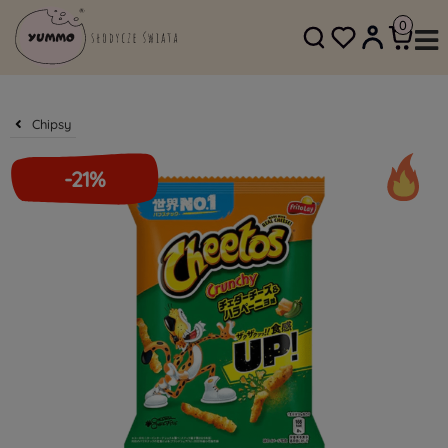
SKLEP@YUMMO.PL
782 054 219
Chipsy
-21%