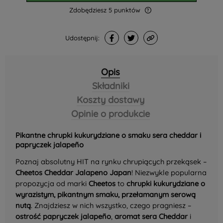
Zdobędziesz
5
punktów
Udostępnij:
Opis
Składniki
Koszty dostawy
Opinie o produkcie
Pikantne chrupki kukurydziane o smaku sera cheddar i
papryczek jalapeño
Poznaj absolutny HIT na rynku chrupiących przekąsek –
Cheetos Cheddar Jalapeno Japan
! Niezwykle popularna
propozycja od marki
Cheetos
to
chrupki kukurydziane o
wyrazistym, pikantnym smaku, przełamanym serową
nutą
. Znajdziesz w nich wszystko, czego pragniesz –
ostrość papryczek jalapeño
,
aromat sera Cheddar
i