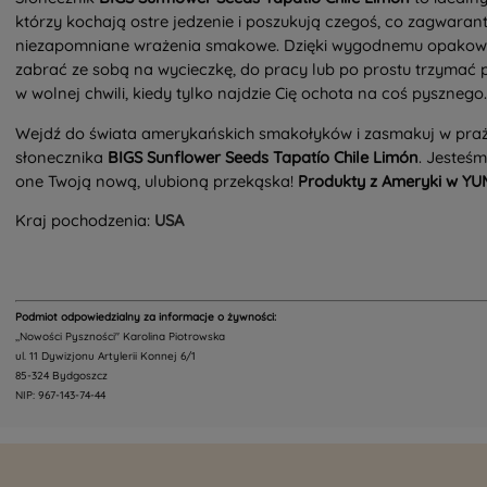
którzy kochają ostre jedzenie i poszukują czegoś, co zagwarant
niezapomniane wrażenia smakowe. Dzięki wygodnemu opakowa
zabrać ze sobą na wycieczkę, do pracy lub po prostu trzymać p
w wolnej chwili, kiedy tylko najdzie Cię ochota na coś pysznego.
Wejdź do świata amerykańskich smakołyków i zasmakuj w pra
słonecznika
BIGS Sunflower Seeds Tapatío Chile Limón
. Jesteśm
one Twoją nową, ulubioną przekąska!
Produkty z Ameryki w Y
Kraj pochodzenia:
USA
Podmiot odpowiedzialny za informacje o żywności:
,,Nowości Pyszności" Karolina Piotrowska
ul. 11 Dywizjonu Artylerii Konnej 6/1
85-324 Bydgoszcz
NIP: 967-143-74-44