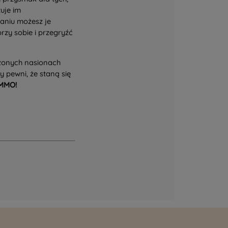
uje im
niu możesz je
rzy sobie i przegryźć
żonych nasionach
y pewni, że staną się
UMMO!