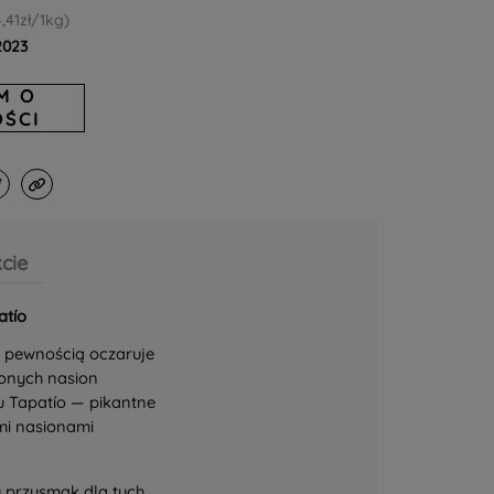
4,41zł/1kg)
.2023
M O
ŚCI
cie
atío
z pewnością oczaruje
żonych nasion
u Tapatío — pikantne
ymi nasionami
y przysmak dla tych,