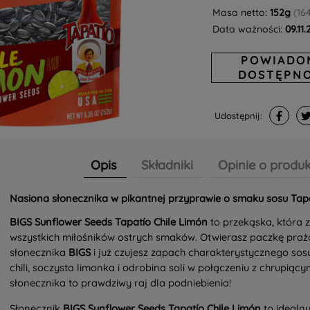
Masa netto:
152g
(16
Data ważności:
09.11
POWIADO
DOSTĘPNO
Udostępnij:
Opis
Składniki
Opinie o produk
Nasiona słonecznika w pikantnej przyprawie o smaku sosu Tap
BIGS Sunflower Seeds Tapatío Chile Limón
to przekąska, która 
wszystkich miłośników ostrych smaków. Otwierasz paczkę pra
słonecznika
BIGS
i już czujesz zapach charakterystycznego sos
chili, soczysta limonka i odrobina soli w połączeniu z chrupiąc
słonecznika to prawdziwy raj dla podniebienia!
Słonecznik
BIGS Sunflower Seeds Tapatío Chile Limón
to idealn