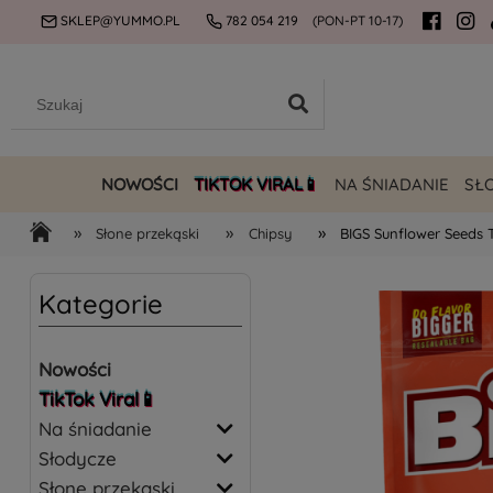
SKLEP@YUMMO.PL
782 054 219
(PON-PT 10-17)
NOWOŚCI
TIKTOK VIRAL📱
NA ŚNIADANIE
SŁ
»
»
»
Słone przekąski
Chipsy
BIGS Sunflower Seeds 
Kategorie
Nowości
TikTok Viral📱
Na śniadanie
Słodycze
Słone przekąski