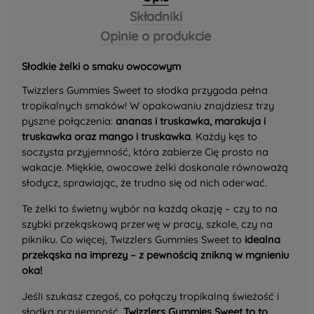
Składniki
Opinie o produkcie
Słodkie żelki o smaku owocowym
Twizzlers Gummies Sweet to słodka przygoda pełna
tropikalnych smaków! W opakowaniu znajdziesz trzy
pyszne połączenia:
ananas i truskawka, marakuja i
truskawka oraz mango i truskawka
. Każdy kęs to
soczysta przyjemność, która zabierze Cię prosto na
wakacje. Miękkie, owocowe żelki doskonale równoważą
słodycz, sprawiając, że trudno się od nich oderwać.
Te żelki to świetny wybór na każdą okazję – czy to na
szybki przekąskową przerwę w pracy, szkole, czy na
pikniku. Co więcej, Twizzlers Gummies Sweet to
idealna
przekąska na imprezy – z pewnością znikną w mgnieniu
oka!
Jeśli szukasz czegoś, co połączy tropikalną świeżość i
słodką przyjemność,
Twizzlers Gummies Sweet to to,