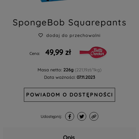
SpongeBob Squarepants
dodaj do przechowalni
49,99 zł
Cena:
Masa netto:
226g
(221,19zł/1kg)
Data ważności:
07.11.2023
POWIADOM O DOSTĘPNOŚCI
Udostępnij:
Opis