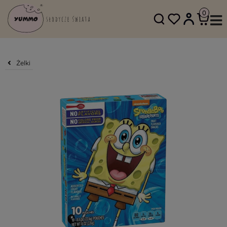
SKLEP@YUMMO.PL
782 054 219
Żelki