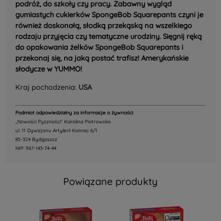
podróż, do szkoły czy pracy. Zabawny wygląd
gumiastych cukierków SpongeBob Squarepants czyni je
również doskonałą, słodką przekąską na wszelkiego
rodzaju przyjęcia czy tematyczne urodziny. Sięgnij ręką
do opakowania żelków SpongeBob Squarepants i
przekonaj się, na jaką postać trafisz! Amerykańskie
słodycze w YUMMO!
Kraj pochodzenia:
USA
Podmiot odpowiedzialny za informacje o żywności:
,,Nowości Pyszności" Karolina Piotrowska
ul. 11 Dywizjonu Artylerii Konnej 6/1
85-324 Bydgoszcz
NIP: 967-143-74-44
Powiązane produkty