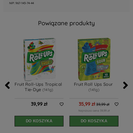
NIP: 967-143-74-44
Powiązane produkty
Fruit Roll-Ups Tropical 
Fruit Roll Ups Sour 
Fru
Tie-Dye 
(141g)
(141g)
39,99 zł
35,99 zł
39,99 zł
Najniższa cena 39,99 zł
DO KOSZYKA
DO KOSZYKA