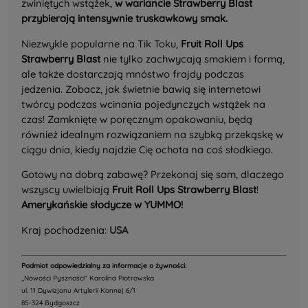
zwiniętych wstążek,
w wariancie Strawberry Blast
przybierają intensywnie truskawkowy smak.
Niezwykle popularne na Tik Toku,
Fruit Roll Ups
Strawberry Blast
nie tylko zachwycają smakiem i formą,
ale także dostarczają mnóstwo frajdy podczas
jedzenia. Zobacz, jak świetnie bawią się internetowi
twórcy podczas wcinania pojedynczych wstążek na
czas! Zamknięte w poręcznym opakowaniu, będą
również idealnym rozwiązaniem na szybką przekąskę w
ciągu dnia, kiedy najdzie Cię ochota na coś słodkiego.
Gotowy na dobrą zabawę? Przekonaj się sam, dlaczego
wszyscy uwielbiają
Fruit Roll Ups Strawberry Blast
!
Amerykańskie słodycze w YUMMO!
Kraj pochodzenia:
USA
Podmiot odpowiedzialny za informacje o żywności:
,,Nowości Pyszności" Karolina Piotrowska
ul. 11 Dywizjonu Artylerii Konnej 6/1
85-324 Bydgoszcz