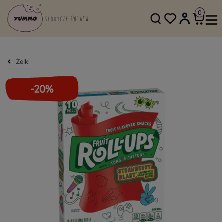
SKLEP@YUMMO.PL
782 054 219
Żelki
-20%