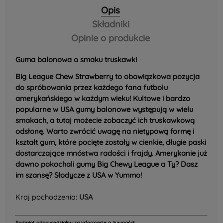
Opis
Składniki
Opinie o produkcie
Guma balonowa o smaku truskawki
Big League Chew Strawberry to obowiązkowa pozycja
do spróbowania przez każdego fana futbolu
amerykańskiego w każdym wieku! Kultowe i bardzo
popularne w USA gumy balonowe występują w wielu
smakach, a tutaj możecie zobaczyć ich truskawkową
odsłonę. Warto zwrócić uwagę na nietypową formę i
kształt gum, które pocięte zostały w cienkie, długie paski
dostarczające mnóstwa radości i frajdy. Amerykanie już
dawno pokochali gumy Big Chewy League a Ty? Dasz
im szansę? Słodycze z USA w Yummo!
Kraj pochodzenia:
USA
Podmiot odpowiedzialny za informacje o żywności: