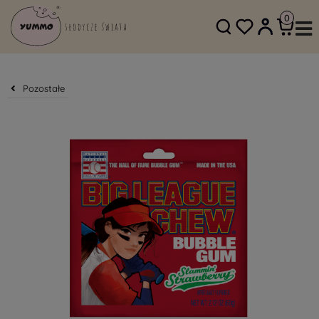
SKLEP@YUMMO.PL
782 054 219
Pozostałe