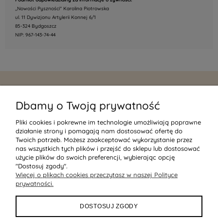
,,Nowości Pyszności" Karolina Piotrowska
ul. 11 Dywizjonu Artylerii Konnej 6/1
85-324 Bydgoszcz
NIP: 967-143-74-44
MOJE KONTO
Dbamy o Twoją prywatność
PŁATNOŚCI I DOSTAWA
Pliki cookies i pokrewne im technologie umożliwiają poprawne
działanie strony i pomagają nam dostosować ofertę do
Twoich potrzeb. Możesz zaakceptować wykorzystanie przez
POMOC
nas wszystkich tych plików i przejść do sklepu lub dostosować
użycie plików do swoich preferencji, wybierając opcję
"Dostosuj zgody".
O NAS
Więcej o plikach cookies przeczytasz w naszej Polityce
prywatności.
KONTAKT
DOSTOSUJ ZGODY