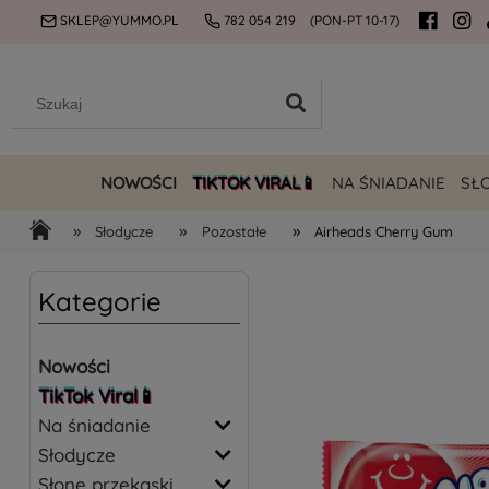
SKLEP@YUMMO.PL
782 054 219
(PON-PT 10-17)
NOWOŚCI
TIKTOK VIRAL📱
NA ŚNIADANIE
SŁ
»
»
»
Słodycze
Pozostałe
Airheads Cherry Gum
Kategorie
Nowości
TikTok Viral📱
Na śniadanie
Słodycze
Słone przekąski