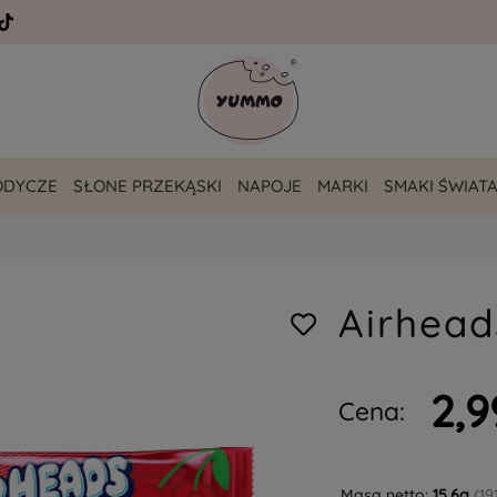
ODYCZE
SŁONE PRZEKĄSKI
NAPOJE
MARKI
SMAKI ŚWIAT
Airhea
2,9
Cena:
Masa netto:
15.6g
(19