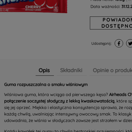
Data ważności:
31.12
POWIADO
DOSTĘPNO
Udostępnij:
Opis
Składniki
Opinie o produk
Guma rozpuszczalna o smaku wiśniowym
Wiśniowa guma, która wciąga od pierwszego kęsa?
Airheads C
połączenie soczystej słodyczy z lekką kwaskowatością
, które 
się jej oprzeć. Miękka i elastyczna konsystencja sprawia, że roz
każdą chwilą, uwalniając intensywny owocowy smak. To klasyk 
udowadnia, że wiśnia w słodyczach zawsze jest strzałem w dzies
Każdy kawałek tej gumy to chwila beztroskiej przyjemności, któr