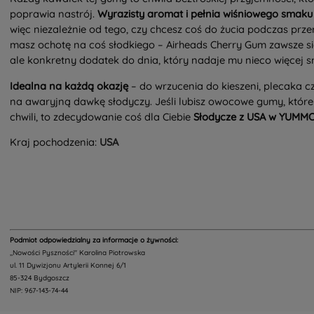
poprawia nastrój.
Wyrazisty aromat i pełnia wiśniowego smaku 
więc niezależnie od tego, czy chcesz coś do żucia podczas prze
masz ochotę na coś słodkiego – Airheads Cherry Gum zawsze si
ale konkretny dodatek do dnia, który nadaje mu nieco więcej 
Idealna na każdą okazję
– do wrzucenia do kieszeni, plecaka c
na awaryjną dawkę słodyczy. Jeśli lubisz owocowe gumy, które
chwili, to zdecydowanie coś dla Ciebie
Słodycze z USA w YUMMO
Kraj pochodzenia:
USA
Podmiot odpowiedzialny za informacje o żywności:
,,Nowości Pyszności" Karolina Piotrowska
ul. 11 Dywizjonu Artylerii Konnej 6/1
85-324 Bydgoszcz
NIP: 967-143-74-44