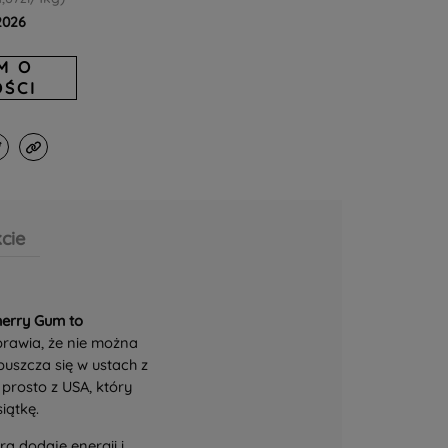
.2026
M O
ŚCI
cie
herry Gum to
sprawia, że nie można
puszcza się w ustach z
prosto z USA, który
iątkę.
a dodaje energii i