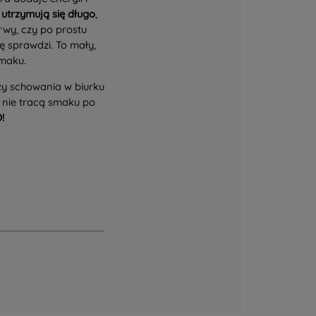
utrzymują się długo
,
rwy, czy po prostu
ę sprawdzi. To mały,
smaku.
zy schowania w biurku
 nie tracą smaku po
!