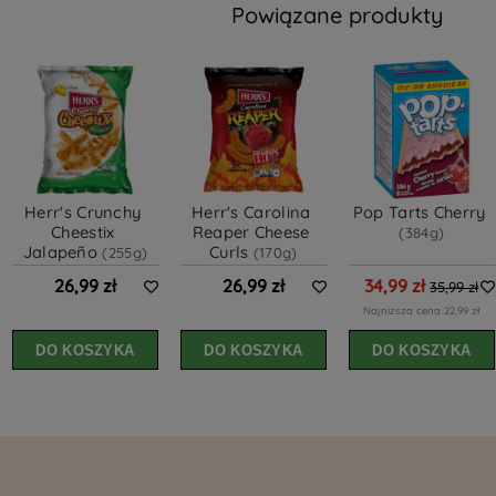
Powiązane produkty
Herr's Crunchy 
Herr's Carolina 
Pop Tarts Cherry 
Cheestix 
Reaper Cheese 
(384g)
Jalapeño 
Curls 
(255g)
(170g)
26,99 zł
26,99 zł
34,99 zł
35,99 zł
Najniższa cena 22,99 zł
DO KOSZYKA
DO KOSZYKA
DO KOSZYKA