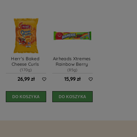
Herr's Baked 
Airheads Xtremes 
Cheese Curls 
Rainbow Berry 
(170g)
(85g)
26,99 zł
15,99 zł
DO KOSZYKA
DO KOSZYKA