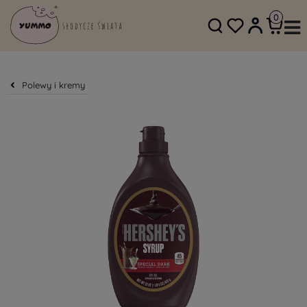
SKLEP@YUMMO.PL
782 054 219
Polewy i kremy