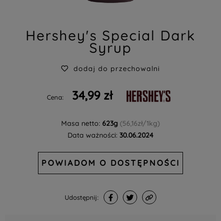
Hershey's Special Dark
Syrup
dodaj do przechowalni
34,99 zł
Cena:
Masa netto:
623g
(56,16zł/1kg)
Data ważności:
30.06.2024
POWIADOM O DOSTĘPNOŚCI
Udostępnij: