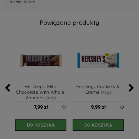
NIP: 967-143-74-44
Powiązane produkty
Hershey's Milk 
Hersheys Cookie's & 
H
Chocolate With Whole 
Creme 
(43g)
Almonds 
(41g)
7,99 zł
9,99 zł
DO KOSZYKA
DO KOSZYKA