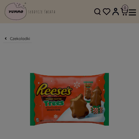
SKLEP@YUMMO.PL
782 054 219
Czekoladki