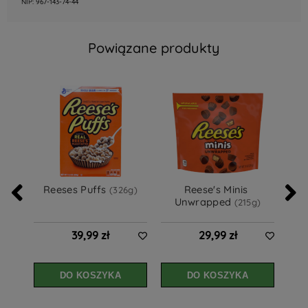
NIP: 967-143-74-44
Powiązane produkty
Reeses Puffs 
Reese's Minis 
War
(326g)
Unwrapped 
(215g)
39,99 zł
29,99 zł
DO KOSZYKA
DO KOSZYKA