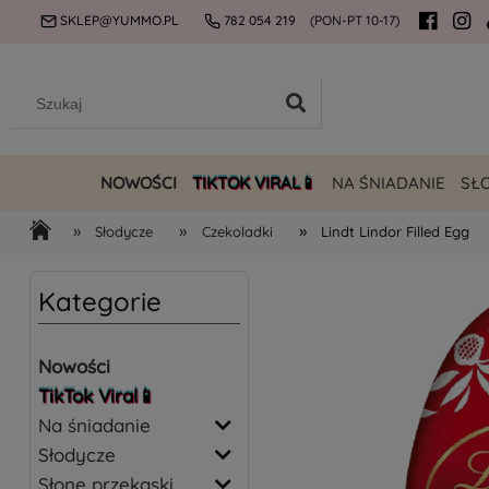
SKLEP@YUMMO.PL
782 054 219
(PON-PT 10-17)
NOWOŚCI
TIKTOK VIRAL📱
NA ŚNIADANIE
SŁ
»
»
»
Słodycze
Czekoladki
Lindt Lindor Filled Egg
Kategorie
Nowości
TikTok Viral📱
Na śniadanie
Słodycze
Słone przekąski