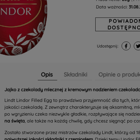
Data ważności:
31.08
POWIADO
DOSTĘPNO
Udostępnij:
Opis
Składniki
Opinie o produk
Jajko z czekolady mlecznej z kremowym nadzieniem czekola
Lindt Lindor Filled Egg to prawdziwa przyjemność dla tych, któ
jakości czekoladę. Z zewnątrz charakteryzuje się aksamitną, m
po wgryzieniu czeka niezwykle gładkie, rozpływające się nadzie
na święta
, ale także na każdą chwilę, gdy chcesz sięgnąć po c
Zostało stworzone przez mistrzów czekolady Lindt, którzy od 1
najwyższej jakości składniki z rzemiosłem
. Dzięki temu Lindor Fi