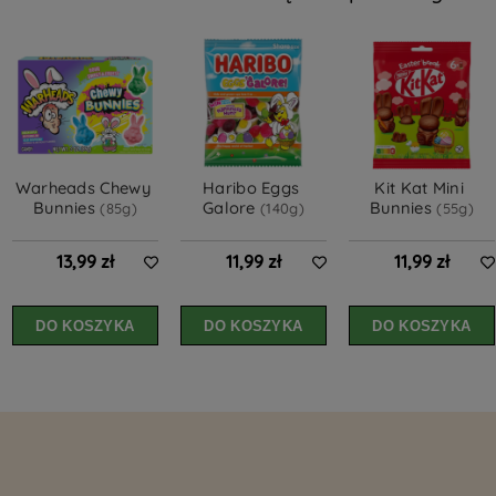
Warheads Chewy 
Haribo Eggs 
Kit Kat Mini 
Bunnies 
Galore 
Bunnies 
(85g)
(140g)
(55g)
13,99 zł
11,99 zł
11,99 zł
DO KOSZYKA
DO KOSZYKA
DO KOSZYKA