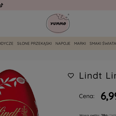
ODYCZE
SŁONE PRZEKĄSKI
NAPOJE
MARKI
SMAKI ŚWIAT
Lindt Li
6,9
Cena:
Masa netto:
28g
(249