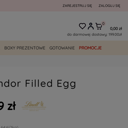
ZAREJESTRUJ SIĘ
ZALOGUJ SIĘ
0,00 zł
do darmowej dostawy:
199.00
zł
A
BOXY PREZENTOWE
GOTOWANIE
PROMOCJE
ndor Filled Egg
9 zł
,64zł/1kg)