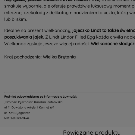
smakuje wybornie, ale oferuje prawdziwie luksusowy moment p
mlecznej czekolady z delikatnym nadzieniem to uczta, którą w
lub bliskim.
Idealne na prezent wielkanocny,
jajeczko Lindt to także świet
poszukiwania jajek
. Z Lindt Lindor Filled Egg każda chwila nab
Wielkanoc zyskuje jeszcze więcej radości.
Wielkanocne słodyc
Kraj pochodzenia:
Wielka Brytania
Podmiot odpowiedzialny za informacje o żywności:
,,Nowości Pyszności" Karolina Piotrowska
ul. 11 Dywizjonu Artylerii Konnej 6/1
85-324 Bydgoszcz
NIP: 967-143-74-44
Powiązane produkty