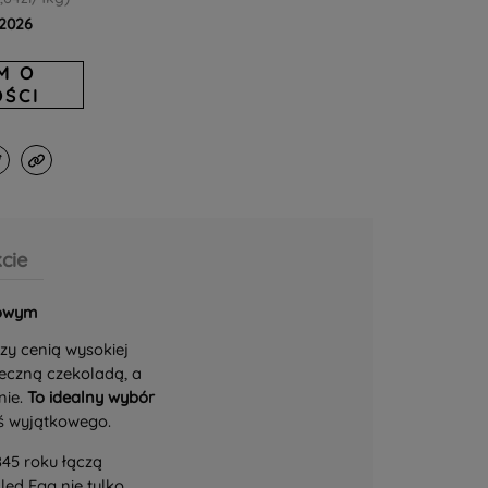
.2026
M O
ŚCI
cie
dowym
rzy cenią wysokiej
leczną czekoladą, a
nie.
To
idealny wybór
oś wyjątkowego.
845 roku łączą
lled Egg nie tylko