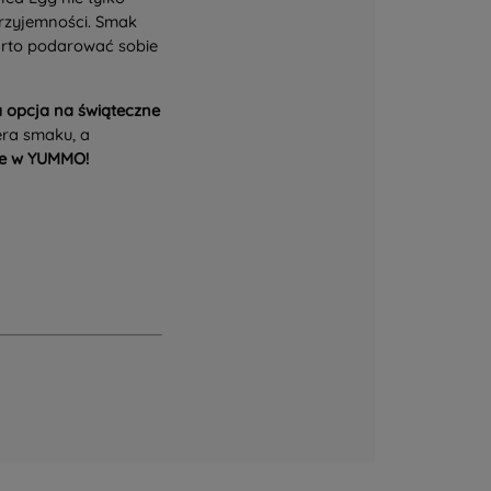
rzyjemności. Smak
arto podarować sobie
na opcja na świąteczne
iera smaku, a
ze w YUMMO!