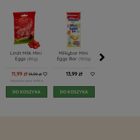
Lindt Milk Mini 
Milkybar Mini 
Terry's Orange 
Eggs 
Eggs Bar 
Mini Eggs Bar 
(80g)
(100g)
(90g)
11,99 zł
13,99 zł
9,99 zł
19,99 zł
Najniższa cena 14,99 zł
DO KOSZYKA
DO KOSZYKA
DO KOSZYKA