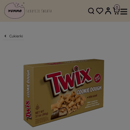
SKLEP@YUMMO.PL
782 054 219
Cukierki