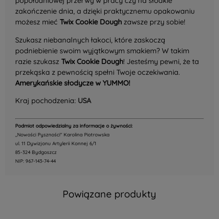
popołudniowej przerwy w pracy czy na słodkie
zakończenie dnia, a dzięki praktycznemu opakowaniu
możesz mieć
Twix Cookie Dough
zawsze przy sobie!
Szukasz niebanalnych łakoci, które zaskoczą
podniebienie swoim wyjątkowym smakiem? W takim
razie szukasz
Twix Cookie Dough
! Jesteśmy pewni, że ta
przekąska z pewnością spełni Twoje oczekiwania.
Amerykańskie słodycze w YUMMO!
Kraj pochodzenia:
USA
Podmiot odpowiedzialny za informacje o żywności:
,,Nowości Pyszności" Karolina Piotrowska
ul. 11 Dywizjonu Artylerii Konnej 6/1
85-324 Bydgoszcz
NIP: 967-143-74-44
Powiązane produkty