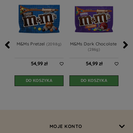
M&Ms Pretzel 
M&Ms Dark Chocolate 
(209.8g)
C
(286g)
54,99 zł
54,99 zł
DO KOSZYKA
DO KOSZYKA
MOJE KONTO