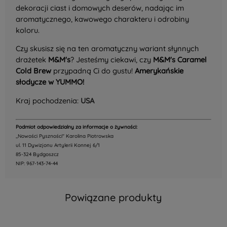
dekoracji ciast i domowych deserów, nadając im
aromatycznego, kawowego charakteru i odrobiny
koloru.
Czy skusisz się na ten aromatyczny wariant słynnych
drażetek
M&M's
? Jesteśmy ciekawi, czy
M&M's Caramel
Cold Brew
przypadną Ci do gustu!
Amerykańskie
słodycze w YUMMO!
Kraj pochodzenia:
USA
Podmiot odpowiedzialny za informacje o żywności:
,,Nowości Pyszności" Karolina Piotrowska
ul. 11 Dywizjonu Artylerii Konnej 6/1
85-324 Bydgoszcz
NIP: 967-143-74-44
Powiązane produkty