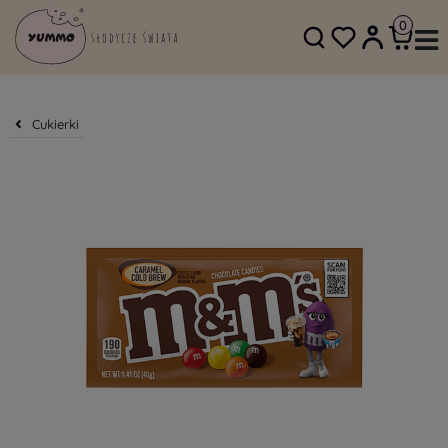
SKLEP@YUMMO.PL
782 054 219
Cukierki