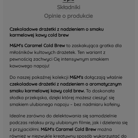
Składniki
Opinie o produkcie
Czekoladowe drażetki z nadzieniem o smaku
karmelowej kawy cold brew
M&M's Caramel Cold Brew
to zaskakująca gratka dla
miłośników kultowych drażetek. Ten wariant z
pewnością zachwyci Cię intensywnym smakiem
kawowego napoju!
Do naszej pokaźnej kolekcji
M&M's
dołączają właśnie
czekoladowe drażetki z nadzieniem o aromatycznym
smaku karmelowej kawy cold brew.
To doskonała
słodka przekąska, dzięki której możesz cieszyć się
smakiem ulubionego napoju – bez nadmiaru kofeiny.
Idealne zarówno do delektowania się samodzielnie
podczas relaksu przy ulubionym filmie, jak i dzielenia się
z przyjaciółmi.
M&M's Caramel Cold Brew
można
również w niezwykle kreatywny sposób wykorzystać do