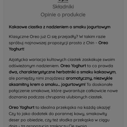
Składniki
Opinie o produkcie
Kakaowe ciastka z nadzieniem o smaku jogurtowym
Klasyczne Oreo już Ci się przejadły? W takim razie
spróbuj najnowszej propozycji prosto z Chin -
Oreo
Yoghurt
!
Azjatycka wariacja kultowych ciastek zaskakuje swoim
odświeżonym nadzieniem.
Oreo Yoghurt
to co prawda
dwa, charakterystyczne herbatniki o smaku kakaowym
,
ale pomiędzy nimi znajdziesz
aromatyczny, niezwykle
aksamitny krem o smaku... jogurtowym!
To doskonałe
połączenie smakowe, które gwarantuje całkowicie nowe
doznania podczas chrupania ulubionych ciastek.
Oreo Yoghurt
to idealna przekąska na każdą okazję!
Czy to jako dodatek do porannej kawy, smakowity
deser po obiedzie, czy też słodka przekąska w ciągu
dnia - ta propozycja zaskoczy Cię swoją