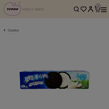
SKLEP@YUMMO.PL
782 054 219
Ciastka