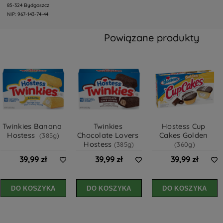
85-324 Bydgoszcz
NIP: 967-143-74-44
Powiązane produkty
Twinkies Banana 
Twinkies 
Hostess Cup 
Hostess  
Chocolate Lovers 
Cakes Golden 
(385g)
Hostess 
(385g)
(360g)
39,99 zł
39,99 zł
39,99 zł
DO KOSZYKA
DO KOSZYKA
DO KOSZYKA