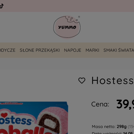
ODYCZE
SŁONE PRZEKĄSKI
NAPOJE
MARKI
SMAKI ŚWIAT
Hostess
39,
Cena:
Masa netto:
298g
(13
Data ważności:
14.05