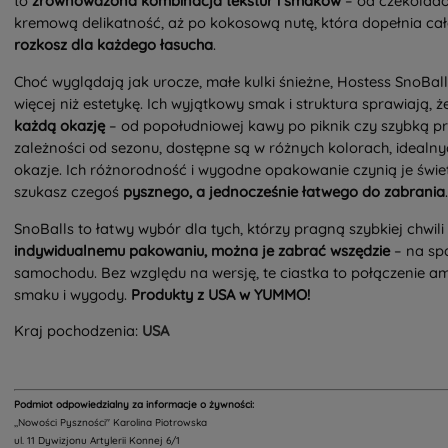
to
zrównoważona kombinacja tekstur i smaków
– od czekolado
kremową delikatność, aż po kokosową nutę, która dopełnia cał
rozkosz dla każdego łasucha
.
Choć wyglądają jak urocze, małe kulki śnieżne, Hostess SnoBall
więcej niż estetykę. Ich wyjątkowy smak i struktura sprawiają, ż
każdą okazję
– od popołudniowej kawy po piknik czy szybką p
zależności od sezonu, dostępne są w różnych kolorach, idealnyc
okazje. Ich różnorodność i wygodne opakowanie czynią je św
szukasz czegoś
pysznego, a jednocześnie łatwego do zabrania
.
SnoBalls to łatwy wybór dla tych, którzy pragną szybkiej chwili
indywidualnemu pakowaniu, można je zabrać wszędzie
– na spa
samochodu. Bez względu na wersję, te ciastka to połączenie ame
smaku i wygody.
Produkty z USA w YUMMO!
Kraj pochodzenia:
USA
Podmiot odpowiedzialny za informacje o żywności:
,,Nowości Pyszności" Karolina Piotrowska
ul. 11 Dywizjonu Artylerii Konnej 6/1