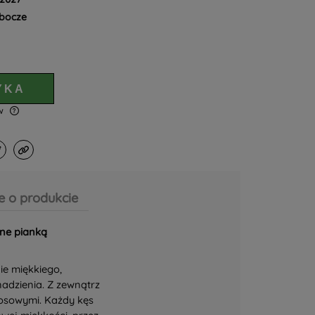
obocze
YKA
ów
e o produkcie
ne pianką
ie miękkiego,
adzienia. Z zewnątrz
osowymi. Każdy kęs