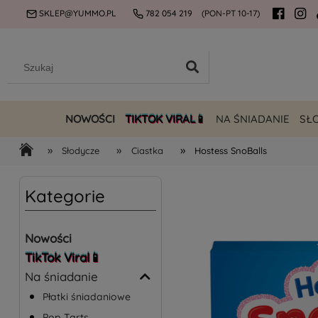
SKLEP@YUMMO.PL
782 054 219
(PON-PT 10-17)
NOWOŚCI
TIKTOK VIRAL📱
NA ŚNIADANIE
SŁ
»
»
»
Słodycze
Ciastka
Hostess SnoBalls
Kategorie
Nowości
TikTok Viral📱
Na śniadanie
Płatki śniadaniowe
Pop Tarts