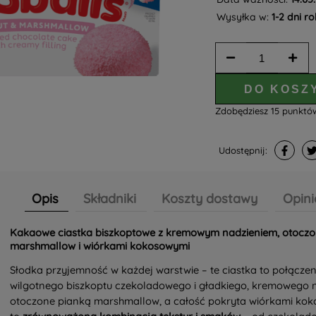
Wysyłka w:
1-2 dni r
DO KOSZ
Zdobędziesz
15
punkt
Udostępnij:
Opis
Składniki
Koszty dostawy
Opini
Kakaowe ciastka biszkoptowe z kremowym nadzieniem, otoczo
marshmallow i wiórkami kokosowymi
Słodka przyjemność w każdej warstwie – te ciastka to połączen
wilgotnego biszkoptu czekoladowego i gładkiego, kremowego n
otoczone pianką marshmallow, a całość pokryta wiórkami kok