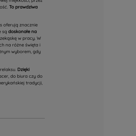
wej miękkości, przez
ość.
To prawdziwa
s oferują znacznie
e są
doskonałe na
rzekąskę w pracy. W
h na różne święta i
ietnym wyborem, gdy
 relaksu.
Dzięki
cer, do biura czy do
rykańskiej tradycji,