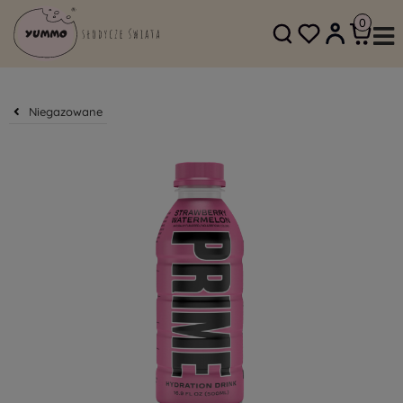
SKLEP@YUMMO.PL
782 054 219
Niegazowane