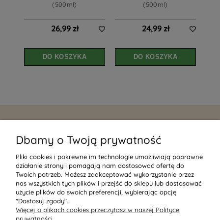
(500ml)
(500ml)
26,99 zł
24,99 zł
DO KOSZYKA
DO KOSZYKA
MOJE KONTO
Dbamy o Twoją prywatność
PŁATNOŚCI I DOSTAWA
Pliki cookies i pokrewne im technologie umożliwiają poprawne
działanie strony i pomagają nam dostosować ofertę do
Twoich potrzeb. Możesz zaakceptować wykorzystanie przez
POMOC
nas wszystkich tych plików i przejść do sklepu lub dostosować
użycie plików do swoich preferencji, wybierając opcję
"Dostosuj zgody".
O NAS
Więcej o plikach cookies przeczytasz w naszej Polityce
prywatności.