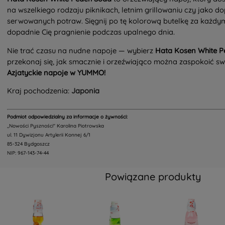
na wszelkiego rodzaju piknikach, letnim grillowaniu czy jako do
serwowanych potraw. Sięgnij po tę kolorową butelkę za każdy
dopadnie Cię pragnienie podczas upalnego dnia.
Nie trać czasu na nudne napoje — wybierz
Hata Kosen White P
przekonaj się, jak smacznie i orzeźwiająco można zaspokoić sw
Azjatyckie napoje w YUMMO!
Kraj pochodzenia:
Japonia
Podmiot odpowiedzialny za informacje o żywności:
,,Nowości Pyszności" Karolina Piotrowska
ul. 11 Dywizjonu Artylerii Konnej 6/1
85-324 Bydgoszcz
NIP: 967-143-74-44
Powiązane produkty