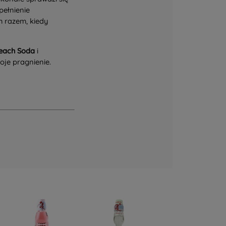
pełnienie
m razem, kiedy
each Soda
i
oje pragnienie.