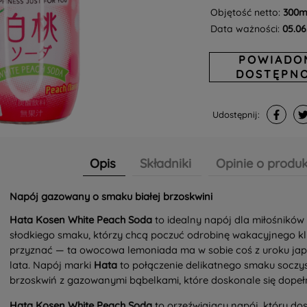
Objętość netto:
300m
Data ważności:
05.06
POWIADO
DOSTĘPNO
Udostępnij:
Opis
Składniki
Opinie o produk
Napój gazowany o smaku białej brzoskwini
Hata Kosen White Peach Soda
to idealny napój dla miłośników 
słodkiego smaku, którzy chcą poczuć odrobinę wakacyjnego kl
przyznać — ta owocowa lemoniada ma w sobie coś z uroku jap
lata. Napój marki
Hata
to połączenie delikatnego smaku soczys
brzoskwiń z gazowanymi bąbelkami, które doskonale się dopełn
Hata Kosen White Peach Soda
to orzeźwiający napój, który do