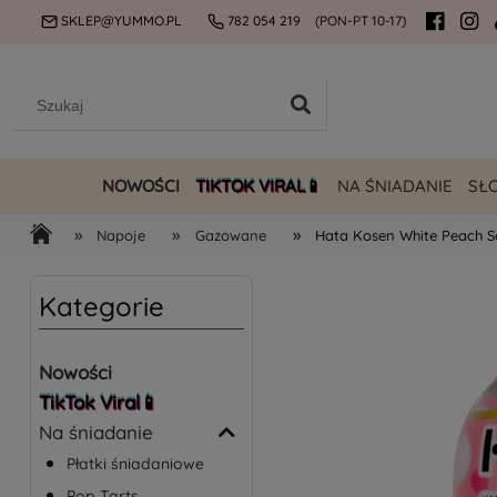
SKLEP@YUMMO.PL
782 054 219
(PON-PT 10-17)
NOWOŚCI
TIKTOK VIRAL📱
NA ŚNIADANIE
SŁ
»
»
»
Napoje
Gazowane
Hata Kosen White Peach 
Kategorie
Nowości
TikTok Viral📱
Na śniadanie
Płatki śniadaniowe
Pop Tarts