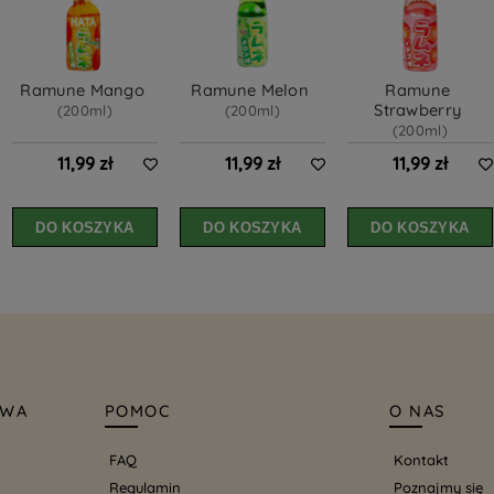
Ramune Mango 
Ramune Melon 
Ramune 
Strawberry 
(200ml)
(200ml)
(200ml)
11,99 zł
11,99 zł
11,99 zł
DO KOSZYKA
DO KOSZYKA
DO KOSZYKA
AWA
POMOC
O NAS
FAQ
Kontakt
Regulamin
Poznajmy się