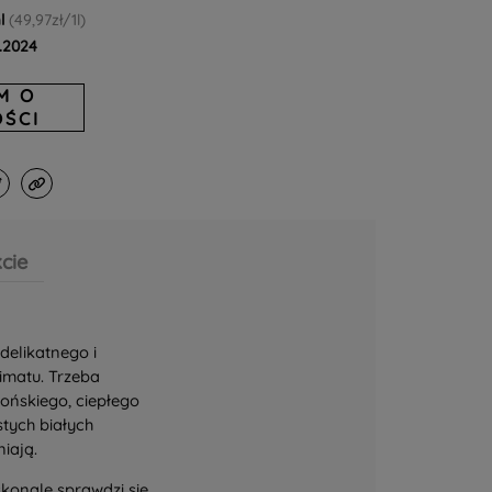
l
(49,97zł/1l)
.2024
M O
ŚCI
cie
delikatnego i
imatu. Trzeba
ońskiego, ciepłego
tych białych
iają.
skonale sprawdzi się