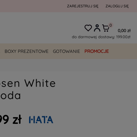
ZAREJESTRUJ SIĘ
ZALOGUJ SIĘ
0,00 zł
do darmowej dostawy:
199.00
zł
A
BOXY PREZENTOWE
GOTOWANIE
PROMOCJE
osen White
Soda
99 zł