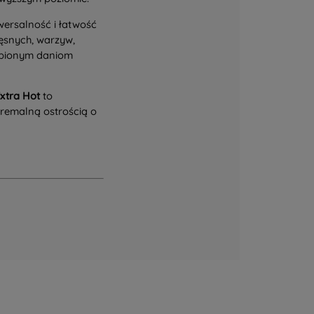
wersalność i łatwość
ęsnych, warzyw,
ubionym daniom
Extra Hot
to
stremalną ostrością o