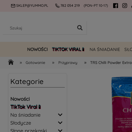
SKLEP@YUMMO.PL
782 054 219
(PON-PT 10-17)
NOWOŚCI
TIKTOK VIRAL📱
NA ŚNIADANIE
SŁ
»
»
»
Gotowanie
Przyprawy
TRS Chilli Powder Extr
Kategorie
Nowości
TikTok Viral📱
Na śniadanie
Słodycze
Słone przekąski