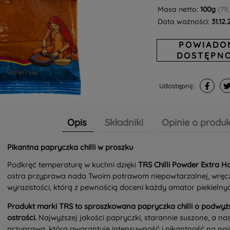
Masa netto:
100g
(79
Data ważności:
31.12
POWIADO
DOSTĘPNO
Udostępnij:
Opis
Składniki
Opinie o produk
Pikantna papryczka chilli w proszku
Podkręć temperaturę w kuchni dzięki
TRS Chilli Powder Extra H
ostra przyprawa nada Twoim potrawom niepowtarzalnej, wręcz
wyrazistości, którą z pewnością doceni każdy amator piekieln
Produkt marki TRS to sproszkowana papryczka chilli o podwy
ostrości.
Najwyższej jakości papryczki, starannie suszone, a na
przyprawa, która gwarantuje intensywność i pikantność na na