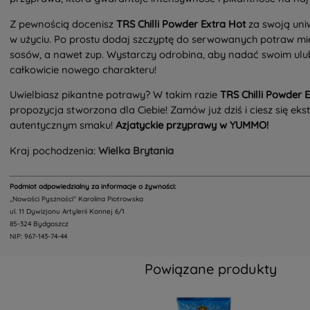
Z pewnością docenisz
TRS Chilli Powder Extra Hot
za swoją uni
w użyciu. Po prostu dodaj szczyptę do serwowanych potraw mi
sosów, a nawet zup. Wystarczy odrobina, aby nadać swoim ul
całkowicie nowego charakteru!
Uwielbiasz pikantne potrawy? W takim razie
TRS Chilli Powder 
propozycja stworzona dla Ciebie! Zamów już dziś i ciesz się ek
autentycznym smaku!
Azjatyckie przyprawy w YUMMO!
Kraj pochodzenia:
Wielka Brytania
Podmiot odpowiedzialny za informacje o żywności:
,,Nowości Pyszności" Karolina Piotrowska
ul. 11 Dywizjonu Artylerii Konnej 6/1
85-324 Bydgoszcz
NIP: 967-143-74-44
Powiązane produkty