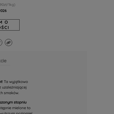
,90zł/1kg)
.2026
M O
ŚCI
cie
ot
! Ta wyjątkowo
 uzależniającej
ych smaków.
ższonym stopniu
stępnie mielone to
jwyższym poziomie!