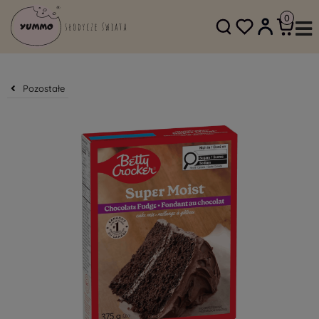
SKLEP@YUMMO.PL
782 054 219
Pozostałe