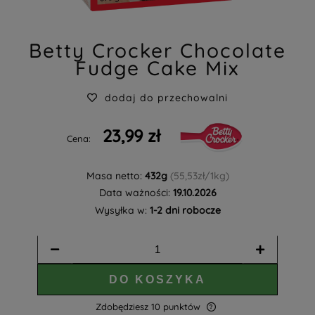
Betty Crocker Chocolate
Fudge Cake Mix
dodaj do przechowalni
23,99 zł
Cena:
Masa netto:
432g
(55,53zł/1kg)
Data ważności:
19.10.2026
Wysyłka w:
1-2 dni robocze
DO KOSZYKA
Zdobędziesz
10
punktów