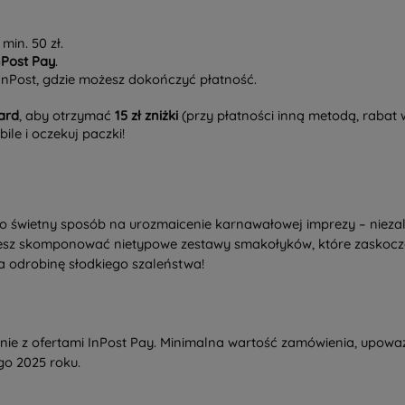
in. 50 zł.
nPost Pay
.
 InPost, gdzie możesz dokończyć płatność.
ard
, aby otrzymać
15 zł zniżki
(przy płatności inną metodą, rabat w
ile i oczekuj paczki!
to świetny sposób na urozmaicenie karnawałowej imprezy – niezal
esz skomponować nietypowe zestawy smakołyków, które zaskoczą T
a odrobinę słodkiego szaleństwa!
e z ofertami InPost Pay. Minimalna wartość zamówienia, upoważn
go 2025 roku.