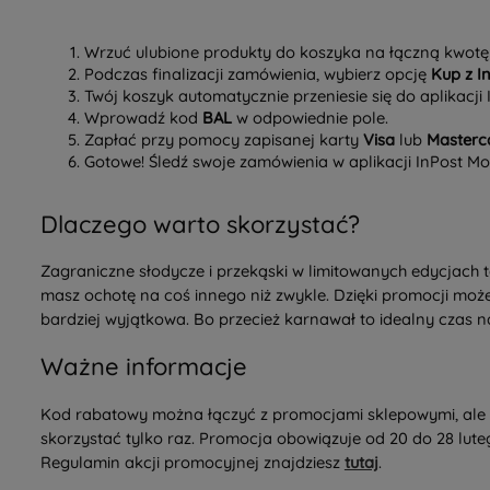
Wrzuć ulubione produkty do koszyka na łączną kwotę m
Podczas finalizacji zamówienia, wybierz opcję
Kup z I
Twój koszyk automatycznie przeniesie się do aplikacji
Wprowadź kod
BAL
w odpowiednie pole.
Zapłać przy pomocy zapisanej karty
Visa
lub
Masterc
Gotowe! Śledź swoje zamówienia w aplikacji InPost Mob
Dlaczego warto skorzystać?
Zagraniczne słodycze i przekąski w limitowanych edycjach 
masz ochotę na coś innego niż zwykle. Dzięki promocji moż
bardziej wyjątkowa. Bo przecież karnawał to idealny czas n
Ważne informacje
Kod rabatowy można łączyć z promocjami sklepowymi, ale ni
skorzystać tylko raz. Promocja obowiązuje od 20 do 28 lute
Regulamin akcji promocyjnej znajdziesz
tutaj
.