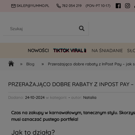
SKLEP@YUMMO.PL
782 054 219
(PON-PT 10-17)
NOWOŚCI
TIKTOK VIRAL📱
NA ŚNIADANIE
SŁ
»
»
Blog
Przerażająco dobre rabaty z InPost Pay – jak 
PRZERAŻAJĄCO DOBRE RABATY Z INPOST PAY –
Dodano:
24-10-2024
w kategorii:
-
autor:
Natalia
Czas na zakupy w karnawałowym, tanecznym stylu. Skorzyst
musi oznaczać pustego portfela!
Jak to działa?